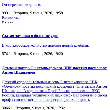
Он перечислил деньги.
999
1
| Вторник, 9 июня, 2026, 19:58
Криминал
Реклама.
Сытая зимовка и большие удои
В корткеросское хозяйство прибыл новый комбайн.
574
1
| Вторник, 9 июня, 2026, 19:20
Детский лагерь Сыктывкарского ЛПК посетил космонавт
Антон Шкаплеров
Детский оздоровительный лагерь Сыктывкарского ЛПК
«Орленок» посетил российский космонавт-испытатель Антон
Шкаплеров. В ходе визита Герой России, полковник ВКС
России, кандидат технических наук рассказал ребятам о своей
профессии и ответил на интересующие их вопросы.
3066
1
| Вторник, 9 июня, 2026, 17:32