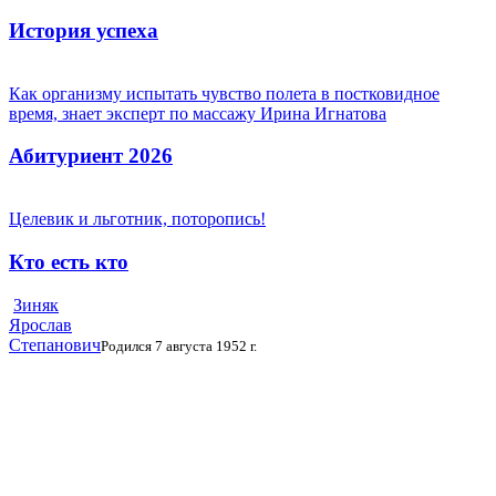
История успеха
Как организму испытать чувство полета в постковидное
время, знает эксперт по массажу Ирина Игнатова
Абитуриент 2026
Целевик и льготник, поторопись!
Кто есть кто
Зиняк
Ярослав
Степанович
Родился 7 августа 1952 г.