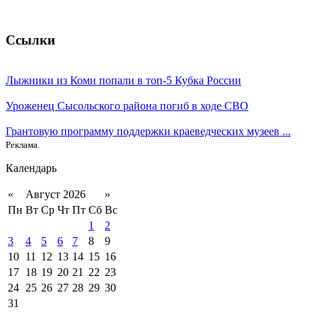
Ссылки
Лыжники из Коми попали в топ-5 Кубка России
Уроженец Сысольского района погиб в ходе СВО
Грантовую программу поддержки краеведческих музеев ...
Реклама.
Календарь
«
Август 2026
»
Пн
Вт
Ср
Чт
Пт
Сб
Вс
1
2
3
4
5
6
7
8
9
10
11
12
13
14
15
16
17
18
19
20
21
22
23
24
25
26
27
28
29
30
31