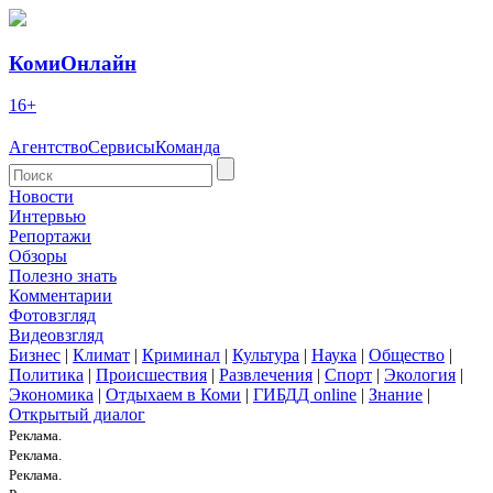
КомиОнлайн
16+
Агентство
Сервисы
Команда
Новости
Интервью
Репортажи
Обзоры
Полезно знать
Комментарии
Фотовзгляд
Видеовзгляд
Бизнес
|
Климат
|
Криминал
|
Культура
|
Наука
|
Общество
|
Политика
|
Происшествия
|
Развлечения
|
Спорт
|
Экология
|
Экономика
|
Отдыхаем в Коми
|
ГИБДД online
|
Знание
|
Открытый диалог
Реклама.
Реклама.
Реклама.