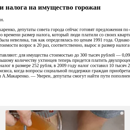
ки налога на имущество горожан
н.
ренко, депутаты совета города сейчас готовят предложения по
 времени размер налога, который люди платили со своих квартир
была невелика, так как определялась по ценам 1991 года. Однак
имости возрос в 20 раз, соответственно, вырос и размер налога
тавляют: для имущества стоимостью до 300 тысяч рублей — 0,099
льшому количеству ухтинцев теперь придется платить двухпроцен
алог в размере 252 рубля, в 2009 году налог составил 10 тысяч 
зиса, когда вопросы социальной поддержки граждан приобретаю
ал А.Макаренко. — Уверен, депутаты смогут найти пути пополн
i