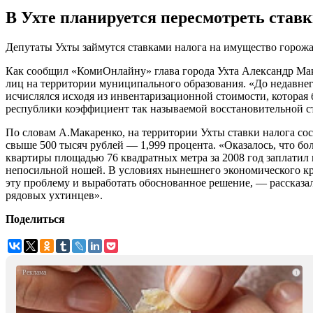
В Ухте планируется пересмотреть став
Депутаты Ухты займутся ставками налога на имущество горожа
Как сообщил «КомиОнлайну» глава города Ухта Александр Мака
лиц на территории муниципального образования. «До недавнего
исчислялся исходя из инвентаризационной стоимости, которая 
республики коэффициент так называемой восстановительной сто
По словам А.Макаренко, на территории Ухты ставки налога сос
свыше 500 тысяч рублей — 1,999 процента. «Оказалось, что бо
квартиры площадью 76 квадратных метра за 2008 год заплатил н
непосильной ношей. В условиях нынешнего экономического кри
эту проблему и выработать обоснованное решение, — рассказ
рядовых ухтинцев».
Поделиться
i