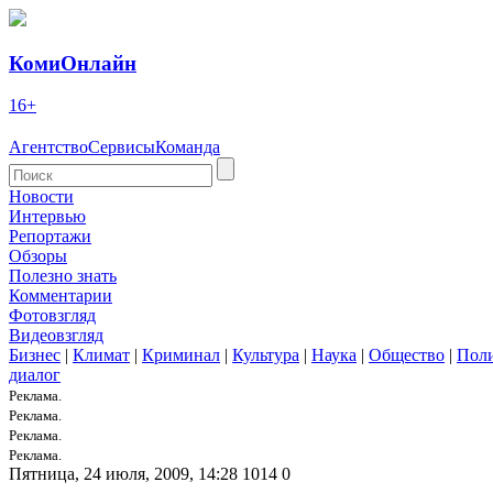
КомиОнлайн
16+
Агентство
Сервисы
Команда
Новости
Интервью
Репортажи
Обзоры
Полезно знать
Комментарии
Фотовзгляд
Видеовзгляд
Бизнес
|
Климат
|
Криминал
|
Культура
|
Наука
|
Общество
|
Пол
диалог
Реклама.
Реклама.
Реклама.
Реклама.
Пятница, 24 июля, 2009, 14:28
1014
0