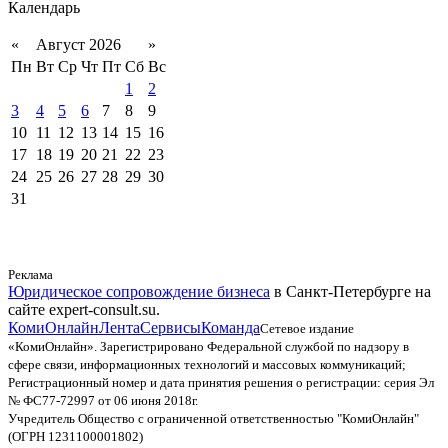
Календарь
«
Август 2026
»
Пн
Вт
Ср
Чт
Пт
Сб
Вс
1
2
3
4
5
6
7
8
9
10
11
12
13
14
15
16
17
18
19
20
21
22
23
24
25
26
27
28
29
30
31
Реклама
Юридическое сопровождение бизнеса
в Санкт-Петербурге на
сайте expert-consult.su.
КомиОнлайн
Лента
Сервисы
Команда
Сетевое издание
«КомиОнлайн». Зарегистрировано Федеральной службой по надзору в
сфере связи, информационных технологий и массовых коммуникаций;
Регистрационный номер и дата принятия решения о регистрации: серия Эл
№ ФС77-72997 от 06 июня 2018г.
Учредитель Общество с ограниченной ответственностью "КомиОнлайн"
(ОГРН 1231100001802)