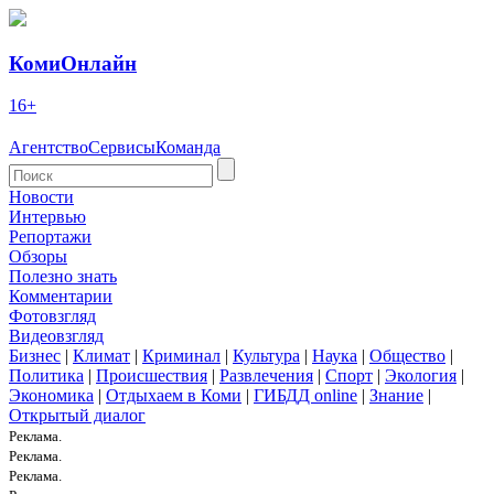
КомиОнлайн
16+
Агентство
Сервисы
Команда
Новости
Интервью
Репортажи
Обзоры
Полезно знать
Комментарии
Фотовзгляд
Видеовзгляд
Бизнес
|
Климат
|
Криминал
|
Культура
|
Наука
|
Общество
|
Политика
|
Происшествия
|
Развлечения
|
Спорт
|
Экология
|
Экономика
|
Отдыхаем в Коми
|
ГИБДД online
|
Знание
|
Открытый диалог
Реклама.
Реклама.
Реклама.