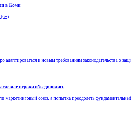
ли в Коми
 (6+)
о адаптироваться к новым требованиям законодательства о защи
раслевые игроки объединились
 или маркетинговый союз, а попытка преодолеть фундаментальн