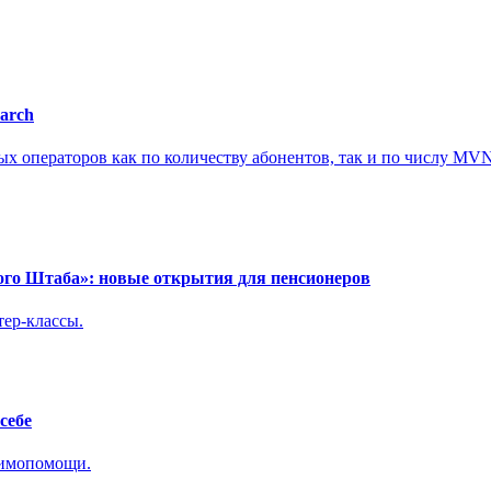
arch
х операторов как по количеству абонентов, так и по числу MV
ного Штаба»: новые открытия для пенсионеров
тер-классы.
себе
аимопомощи.