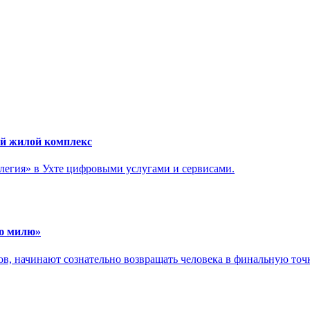
ый жилой комплекс
егия» в Ухте цифровыми услугами и сервисами.
юю милю»
в, начинают сознательно возвращать человека в финальную точк