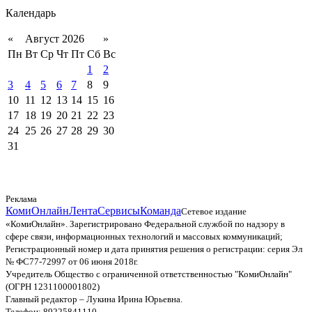
Календарь
«
Август 2026
»
Пн
Вт
Ср
Чт
Пт
Сб
Вс
1
2
3
4
5
6
7
8
9
10
11
12
13
14
15
16
17
18
19
20
21
22
23
24
25
26
27
28
29
30
31
Реклама
КомиОнлайн
Лента
Сервисы
Команда
Сетевое издание
«КомиОнлайн». Зарегистрировано Федеральной службой по надзору в
сфере связи, информационных технологий и массовых коммуникаций;
Регистрационный номер и дата принятия решения о регистрации: серия Эл
№ ФС77-72997 от 06 июня 2018г.
Учредитель Общество с ограниченной ответственностью "КомиОнлайн"
(ОГРН 1231100001802)
Главный редактор – Лукина Ирина Юрьевна.
Телефон: 89225841110