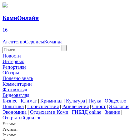
КомиОнлайн
16+
Агентство
Сервисы
Команда
Новости
Интервью
Репортажи
Обзоры
Полезно знать
Комментарии
Фотовзгляд
Видеовзгляд
Бизнес
|
Климат
|
Криминал
|
Культура
|
Наука
|
Общество
|
Политика
|
Происшествия
|
Развлечения
|
Спорт
|
Экология
|
Экономика
|
Отдыхаем в Коми
|
ГИБДД online
|
Знание
|
Открытый диалог
Реклама.
Реклама.
Реклама.