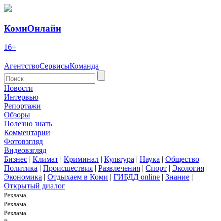
КомиОнлайн
16+
Агентство
Сервисы
Команда
Новости
Интервью
Репортажи
Обзоры
Полезно знать
Комментарии
Фотовзгляд
Видеовзгляд
Бизнес
|
Климат
|
Криминал
|
Культура
|
Наука
|
Общество
|
Политика
|
Происшествия
|
Развлечения
|
Спорт
|
Экология
|
Экономика
|
Отдыхаем в Коми
|
ГИБДД online
|
Знание
|
Открытый диалог
Реклама.
Реклама.
Реклама.