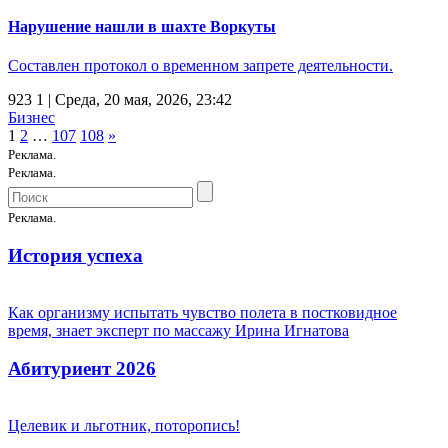
Нарушение нашли в шахте Воркуты
Составлен протокол о временном запрете деятельности.
923
1
| Среда, 20 мая, 2026, 23:42
Бизнес
1
2
…
107
108
»
Реклама.
Реклама.
Реклама.
История успеха
Как организму испытать чувство полета в постковидное
время, знает эксперт по массажу Ирина Игнатова
Абитуриент 2026
Целевик и льготник, поторопись!