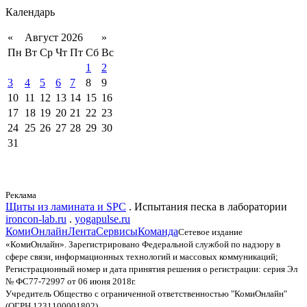
Календарь
«
Август 2026
»
Пн
Вт
Ср
Чт
Пт
Сб
Вс
1
2
3
4
5
6
7
8
9
10
11
12
13
14
15
16
17
18
19
20
21
22
23
24
25
26
27
28
29
30
31
Реклама
Щиты из ламината и SPC
. Испытания песка в лаборатории
ironcon-lab.ru
.
yogapulse.ru
КомиОнлайн
Лента
Сервисы
Команда
Сетевое издание
«КомиОнлайн». Зарегистрировано Федеральной службой по надзору в
сфере связи, информационных технологий и массовых коммуникаций;
Регистрационный номер и дата принятия решения о регистрации: серия Эл
№ ФС77-72997 от 06 июня 2018г.
Учредитель Общество с ограниченной ответственностью "КомиОнлайн"
(ОГРН 1231100001802)