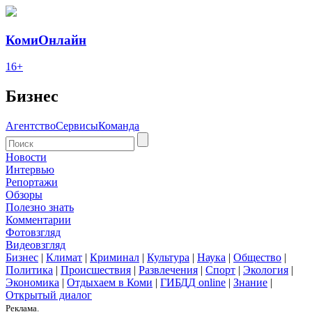
КомиОнлайн
16+
Бизнес
Агентство
Сервисы
Команда
Новости
Интервью
Репортажи
Обзоры
Полезно знать
Комментарии
Фотовзгляд
Видеовзгляд
Бизнес
|
Климат
|
Криминал
|
Культура
|
Наука
|
Общество
|
Политика
|
Происшествия
|
Развлечения
|
Спорт
|
Экология
|
Экономика
|
Отдыхаем в Коми
|
ГИБДД online
|
Знание
|
Открытый диалог
Реклама.