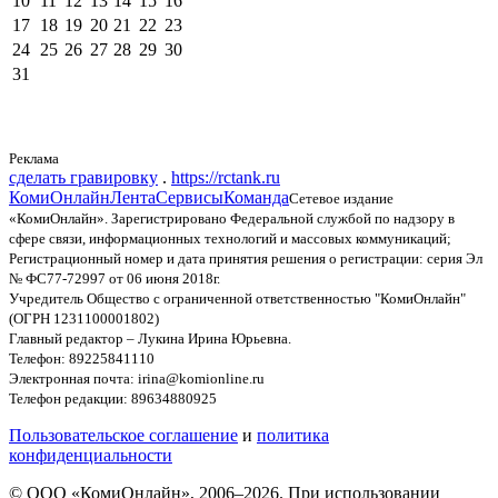
10
11
12
13
14
15
16
17
18
19
20
21
22
23
24
25
26
27
28
29
30
31
Реклама
сделать гравировку
.
https://rctank.ru
КомиОнлайн
Лента
Сервисы
Команда
Сетевое издание
«КомиОнлайн». Зарегистрировано Федеральной службой по надзору в
сфере связи, информационных технологий и массовых коммуникаций;
Регистрационный номер и дата принятия решения о регистрации: серия Эл
№ ФС77-72997 от 06 июня 2018г.
Учредитель Общество с ограниченной ответственностью "КомиОнлайн"
(ОГРН 1231100001802)
Главный редактор – Лукина Ирина Юрьевна.
Телефон: 89225841110
Электронная почта: irina@komionline.ru
Телефон редакции: 89634880925
Пользовательское соглашение
и
политика
конфиденциальности
© ООО «КомиОнлайн», 2006–2026. При использовании