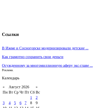
Ссылки
В Ижме и Сосногорске модернизировали детские ...
Как грамотно сохранить свои деньги
Осужденному за многомиллионную аферу экс-главе ...
Реклама.
Календарь
«
Август 2026
»
Пн
Вт
Ср
Чт
Пт
Сб
Вс
1
2
3
4
5
6
7
8
9