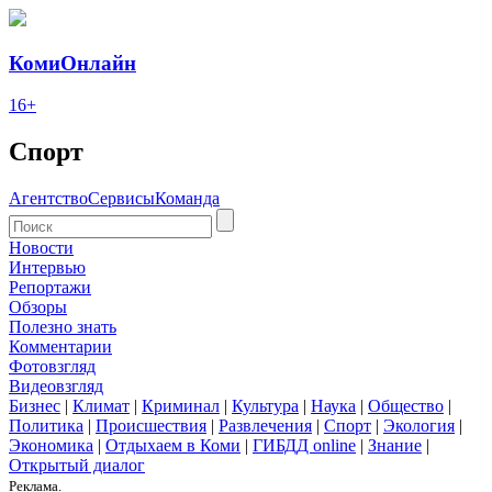
КомиОнлайн
16+
Спорт
Агентство
Сервисы
Команда
Новости
Интервью
Репортажи
Обзоры
Полезно знать
Комментарии
Фотовзгляд
Видеовзгляд
Бизнес
|
Климат
|
Криминал
|
Культура
|
Наука
|
Общество
|
Политика
|
Происшествия
|
Развлечения
|
Спорт
|
Экология
|
Экономика
|
Отдыхаем в Коми
|
ГИБДД online
|
Знание
|
Открытый диалог
Реклама.