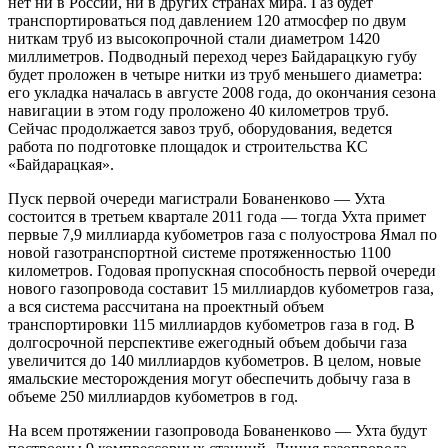
нет ни в России, ни в других странах мира. Газ будет
транспортироваться под давлением 120 атмосфер по двум
ниткам труб из высокопрочной стали диаметром 1420
миллиметров. Подводный переход через Байдарацкую губу
будет проложен в четыре нитки из труб меньшего диаметра:
его укладка началась в августе 2008 года, до окончания сезона
навигации в этом году проложено 40 километров труб.
Сейчас продолжается завоз труб, оборудования, ведется
работа по подготовке площадок и строительства КС
«Байдарацкая».
Пуск первой очереди магистрали Бованенково — Ухта
состоится в третьем квартале 2011 года — тогда Ухта примет
первые 7,9 миллиарда кубометров газа с полуострова Ямал по
новой газотранспортной системе протяженностью 1100
километров. Годовая пропускная способность первой очереди
нового газопровода составит 15 миллиардов кубометров газа,
а вся система рассчитана на проектный объем
транспортировки 115 миллиардов кубометров газа в год. В
долгосрочной перспективе ежегодный объем добычи газа
увеличится до 140 миллиардов кубометров. В целом, новые
ямальские месторождения могут обеспечить добычу газа в
объеме 250 миллиардов кубометров в год.
На всем протяжении газопровода Бованенково — Ухта будут