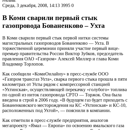
Реклама.
Среда, 3 декабря, 2008, 14:13
3995
0
В Коми сварили первый стык
газопровода Бованенково – Ухта
В Коми сварили первый стык первой нитки системы
магистральных газопроводов Бованенково — Ухта. В
торжественной церемонии приняли участие первый вице-
премьер правительства России Виктор Зубков, председатель
правления ОАО «Газпром» Алексей Миллер и глава Коми
Владимир Торлопов.
Как сообщили «КомиОнлайну» в пресс-службе ООО
«Газпром трансгаз Ухта», сварка первого стыка прошла в пяти
километрах от Ухты рядом с компрессорной станцией
«Ухтинская», осуществляющей перекачку «голубого» топлива
по одной из ниток газопровода СРТО — Торжок. Она была
введена в строй в 2006 году. «В будущем газ будет приходить с
Бованенковского месторождения на КС «Ухтинская» и КС-10,
расположенных под Ухтой», — пояснили в компании.
Как отметили в пресс-службе предприятия, аналогов
мегапроекту «Ямал — Европа» по освоению ямальского газа