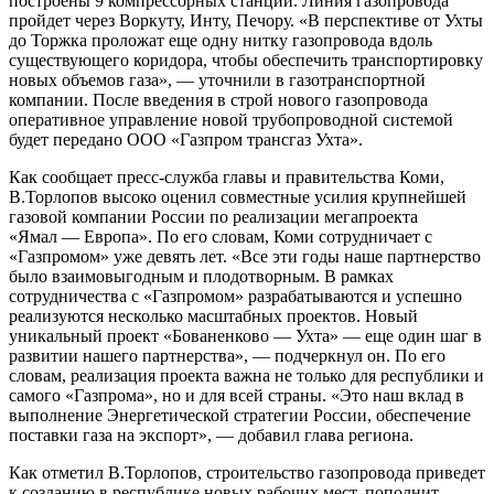
построены 9 компрессорных станций. Линия газопровода
пройдет через Воркуту, Инту, Печору. «В перспективе от Ухты
до Торжка проложат еще одну нитку газопровода вдоль
существующего коридора, чтобы обеспечить транспортировку
новых объемов газа», — уточнили в газотранспортной
компании. После введения в строй нового газопровода
оперативное управление новой трубопроводной системой
будет передано ООО «Газпром трансгаз Ухта».
Как сообщает пресс-служба главы и правительства Коми,
В.Торлопов высоко оценил совместные усилия крупнейшей
газовой компании России по реализации мегапроекта
«Ямал — Европа». По его словам, Коми сотрудничает с
«Газпромом» уже девять лет. «Все эти годы наше партнерство
было взаимовыгодным и плодотворным. В рамках
сотрудничества с «Газпромом» разрабатываются и успешно
реализуются несколько масштабных проектов. Новый
уникальный проект «Бованенково — Ухта» — еще один шаг в
развитии нашего партнерства», — подчеркнул он. По его
словам, реализация проекта важна не только для республики и
самого «Газпрома», но и для всей страны. «Это наш вклад в
выполнение Энергетической стратегии России, обеспечение
поставки газа на экспорт», — добавил глава региона.
Как отметил В.Торлопов, строительство газопровода приведет
к созданию в республике новых рабочих мест, пополнит