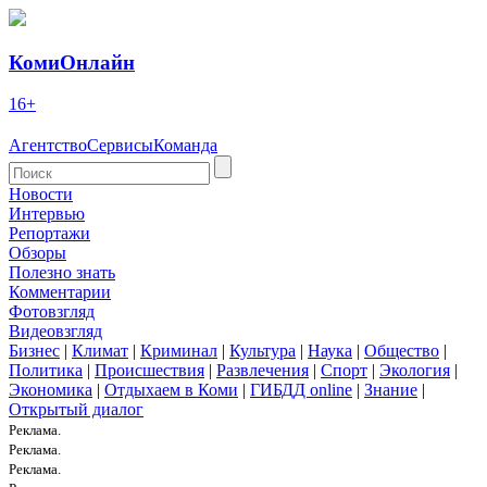
КомиОнлайн
16+
Агентство
Сервисы
Команда
Новости
Интервью
Репортажи
Обзоры
Полезно знать
Комментарии
Фотовзгляд
Видеовзгляд
Бизнес
|
Климат
|
Криминал
|
Культура
|
Наука
|
Общество
|
Политика
|
Происшествия
|
Развлечения
|
Спорт
|
Экология
|
Экономика
|
Отдыхаем в Коми
|
ГИБДД online
|
Знание
|
Открытый диалог
Реклама.
Реклама.
Реклама.